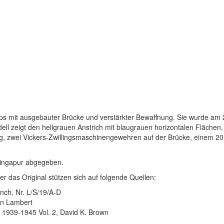
ps mit ausgebauter Brücke und verstärkter Bewaffnung. Sie wurde am 2
ll zeigt den hellgrauen Anstrich mit blaugrauen horizontalen Flächen, de
g, zwei Vickers-Zwillingsmaschinengewehren auf der Brücke, einem 2
Singapur abgegeben.
r das Original stützen sich auf folgende Quellen:
ch, Nr. L/S/19/A-D
ohn Lambert
s 1939-1945 Vol. 2, David K. Brown